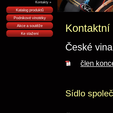
Kontakty »
Katalog produktů
Podnikové vinotéky
Kontaktní
Akce a soutěže
Ke stažení
České vina
člen kon
Sídlo společ