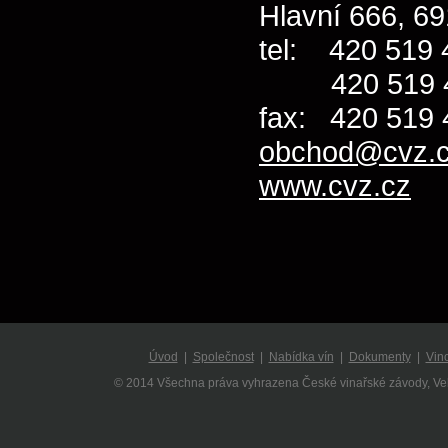
Hlavní 666, 6
tel: 420 519 
420 519 
fax: 420 51
obchod@cvz.
www.cvz.cz
Úvod
|
Společnost
|
Nabídka vín
|
Dokumenty
|
Vin
© 2014 Všechna práva vyhrazena České vinařské závody, V