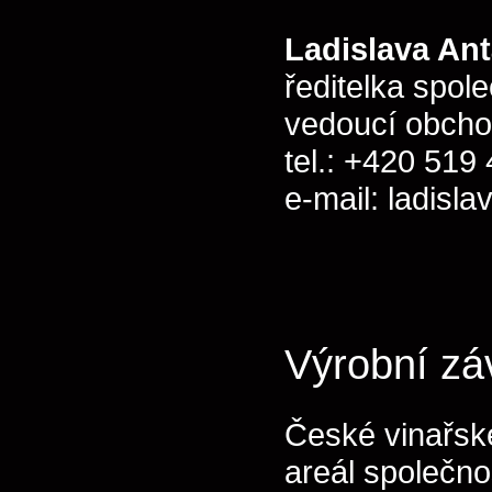
Ladislava An
ředitelka spole
vedoucí obcho
tel.: +420 519
e-mail: ladisl
Výrobní zá
České vinařsk
areál společno