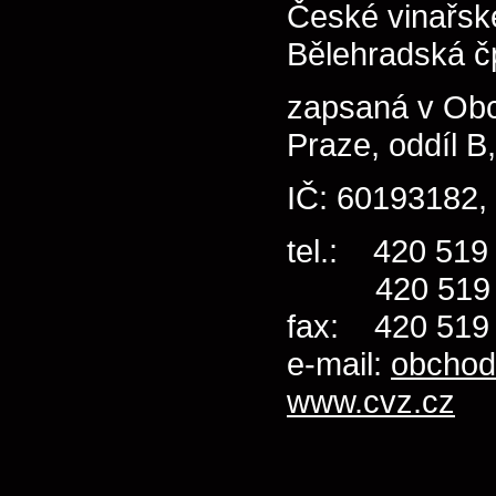
České vinařsk
Bělehradská č
zapsaná v Ob
Praze, oddíl B
IČ: 60193182
tel.: 420 519
420 519 4
fax: 420 519
e-mail:
obcho
www.cvz.cz